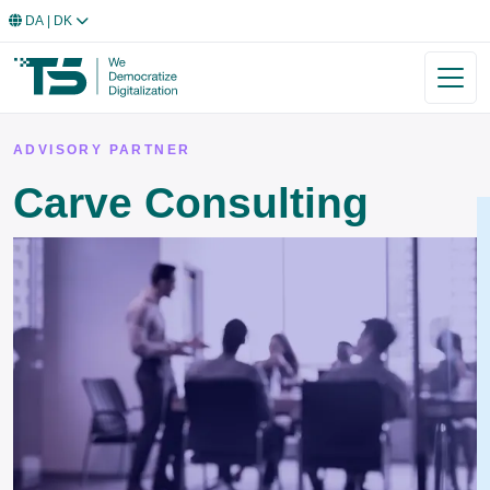
DA
| DK
ADVISORY PARTNER
Carve Consulting