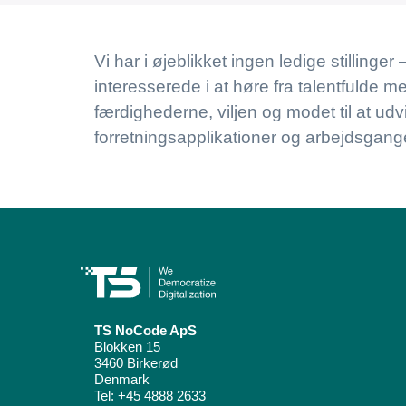
Vi har i øjeblikket ingen ledige stillinger 
interesserede i at høre fra talentfulde m
færdighederne, viljen og modet til at udv
forretningsapplikationer og arbejdsgang
TS NoCode ApS
Blokken 15
3460 Birkerød
Denmark
Tel:
+45 4888 2633