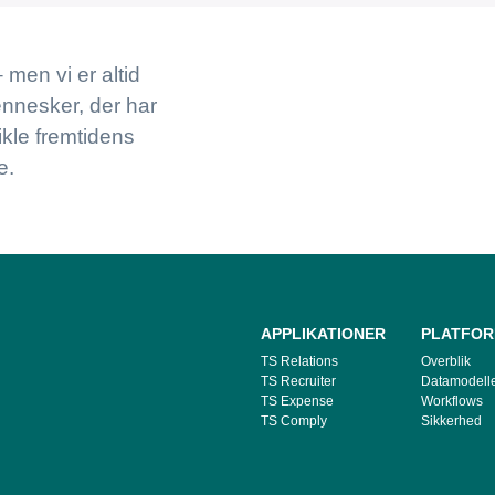
– men vi er altid
ennesker, der har
ikle fremtidens
e.
APPLIKATIONER
PLATFO
TS Relations
Overblik
TS Recruiter
Datamodelle
TS Expense
Workflows
TS Comply
Sikkerhed