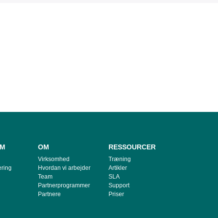
RM
OM
RESSOURCER
Virksomhed
Træning
ring
Hvordan vi arbejder
Artikler
Team
SLA
Partnerprogrammer
Support
Partnere
Priser