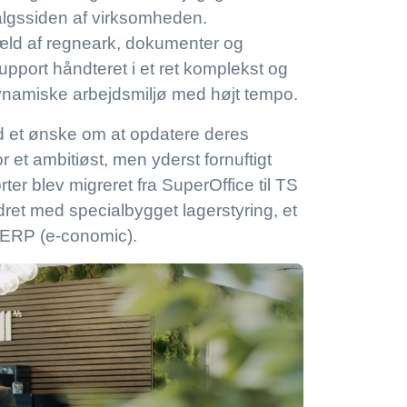
gssiden af ​​virksomheden.
æld af regneark, dokumenter og
upport håndteret i et ret komplekst og
s dynamiske arbejdsmiljø med højt tempo.
ed et ønske om at opdatere deres
et ambitiøst, men yderst fornuftigt
ter blev migreret fra SuperOffice til TS
dret med specialbygget lagerstyring, et
s ERP (e-conomic).