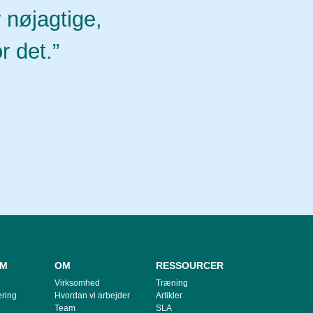
 nøjagtige,
r det.”
RM
OM
RESSOURCER
Virksomhed
Træning
ring
Hvordan vi arbejder
Artikler
Team
SLA