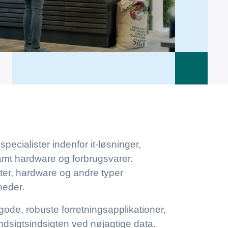
ecialister indenfor it-løsninger,
 samt hardware og forbrugsvarer.
ter, hardware og andre typer
heder.
gode, robuste forretningsapplikationer,
dsigtsindsigten ved nøjagtige data.