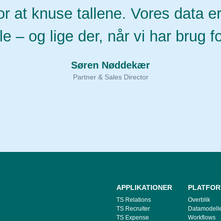
or at knuse tallene. Vores data er
le – og lige der, når vi har brug fo
Søren Nøddekær
Partner & Sales Director
APPLIKATIONER
PLATFO
TS Relations
Overblik
TS Recruiter
Datamodelle
TS Expense
Workflows