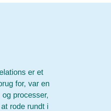
lations er et
rug for, var en
e og processer,
at rode rundt i