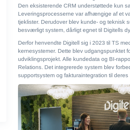
Den eksisterende CRM understøttede kun sal
Leveringsprocesserne var afhængige af et v
tjeklister. Derudover blev kunde- og teknisk s
besværligt system, dårligt egnet til Digitell
Derfor henvendte Digitell sig i 2023 til TS m
kernesystemer. Dette blev udgangspunktet for 
udviklingsprojekt. Alle kundedata og BI-rappor
Relations. Det integrerede system blev forbe
supportsystem og fakturaintegration til dere