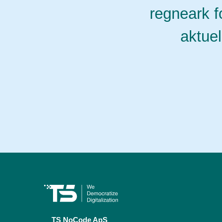
regneark f
aktuel
TS NoCode ApS