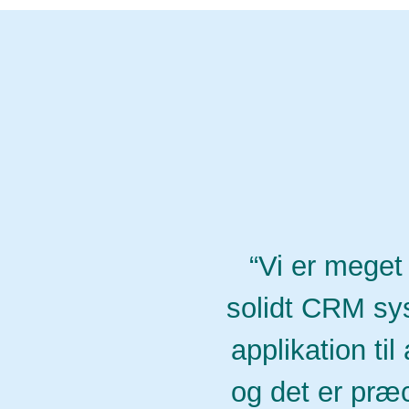
“Vi er meget
solidt CRM sys
applikation ti
og det er præc