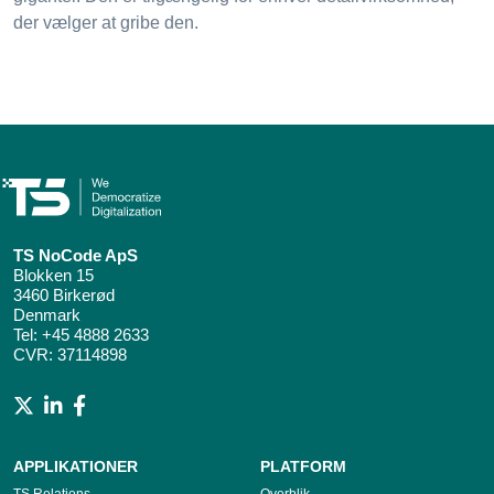
der vælger at gribe den.
TS NoCode ApS
Blokken 15
3460 Birkerød
Denmark
Tel:
+45 4888 2633
CVR: 37114898
APPLIKATIONER
PLATFORM