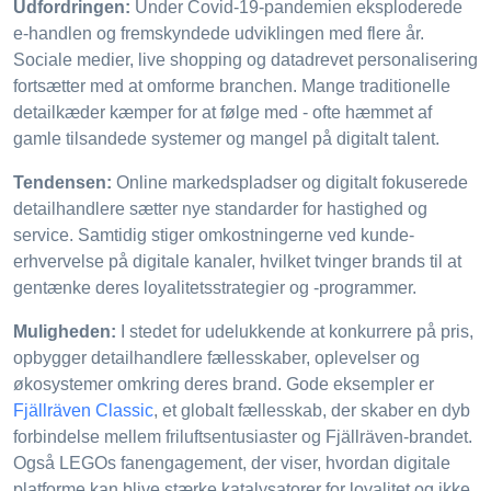
Udfordringen:
Under Covid-19-pandemien eksploderede
e-handlen og fremskyndede udviklingen med flere år.
Sociale medier, live shopping og datadrevet personalisering
fortsætter med at omforme branchen. Mange traditionelle
detailkæder kæmper for at følge med - ofte hæmmet af
gamle tilsandede systemer og mangel på digitalt talent.
Tendensen:
Online markedspladser og digitalt fokuserede
detailhandlere sætter nye standarder for hastighed og
service. Samtidig stiger omkostningerne ved kunde-
erhvervelse på digitale kanaler, hvilket tvinger brands til at
gentænke deres loyalitetsstrategier og -programmer.
Muligheden:
I stedet for udelukkende at konkurrere på pris,
opbygger detailhandlere fællesskaber, oplevelser og
økosystemer omkring deres brand. Gode eksempler er
Fjällräven Classic
, et globalt fællesskab, der skaber en dyb
forbindelse mellem friluftsentusiaster og Fjällräven-brandet.
Også LEGOs fanengagement, der viser, hvordan digitale
platforme kan blive stærke katalysatorer for loyalitet og ikke